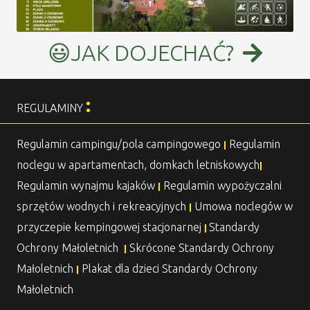
😃JAK DOJECHAĆ?
:
REGULAMINY
Regulamin campingu/pola campingowego
Regulamin
|
noclegu w apartamentach, domkach letniskowych
|
Regulamin wynajmu kajaków
Regulamin wypożyczalni
|
sprzętów wodnych i rekreacyjnych
Umowa noclegów w
|
przyczepie kempingowej stacjonarnej
Standardy
|
Ochrony Małoletnich
Skrócone Standardy Ochrony
|
Małoletnich
Plakat dla dzieci Standardy Ochrony
|
Małoletnich