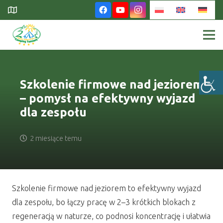
Szkolenie firmowe nad jeziorem
– pomysł na efektywny wyjazd
dla zespołu
2 miesiące temu
Szkolenie firmowe nad jeziorem to efektywny wyjazd
dla zespołu, bo łączy pracę w 2–3 krótkich blokach z
regeneracją w naturze, co podnosi koncentrację i ułatwia