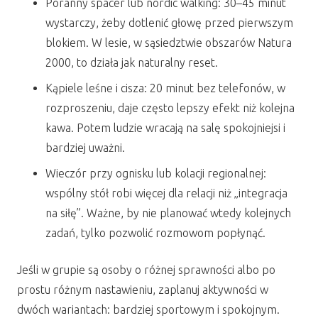
Poranny spacer lub nordic walking: 30–45 minut
wystarczy, żeby dotlenić głowę przed pierwszym
blokiem. W lesie, w sąsiedztwie obszarów Natura
2000, to działa jak naturalny reset.
Kąpiele leśne i cisza: 20 minut bez telefonów, w
rozproszeniu, daje często lepszy efekt niż kolejna
kawa. Potem ludzie wracają na salę spokojniejsi i
bardziej uważni.
Wieczór przy ognisku lub kolacji regionalnej:
wspólny stół robi więcej dla relacji niż „integracja
na siłę”. Ważne, by nie planować wtedy kolejnych
zadań, tylko pozwolić rozmowom popłynąć.
Jeśli w grupie są osoby o różnej sprawności albo po
prostu różnym nastawieniu, zaplanuj aktywności w
dwóch wariantach: bardziej sportowym i spokojnym.