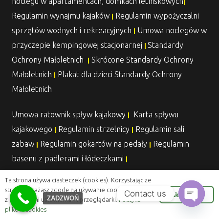
noclegu w apartamentach, domkach letniskowych
|
Regulamin wynajmu kajaków
Regulamin wypożyczalni
|
sprzętów wodnych i rekreacyjnych
Umowa noclegów w
|
przyczepie kempingowej stacjonarnej
Standardy
|
Ochrony Małoletnich
Skrócone Standardy Ochrony
|
Małoletnich
Plakat dla dzieci Standardy Ochrony
|
Małoletnich
Umowa ratownik spływ kajakowy
Karta spływu
|
kajakowego
Regulamin strzelnicy
Regulamin sali
|
|
zabaw
Regulamin gokartów na pedały
Regulamin
|
|
basenu z padlerami i łódeczkami
|
Ta strona używa ciasteczek (cookies). Korzystając ze
:
MOBILNE-MAZURY
strony wyrażasz zgodę na używanie cookie, zgodnie
Contact us
Akceptuje
ZADZWOŃ
z aktualnymi ustawieniami przeglądarki.
Polityka
plików cookies
Open
Regulamin wynajmu mobilnej przyczepy kempingowej
|