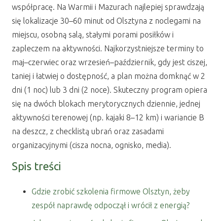
współpracę. Na Warmii i Mazurach najlepiej sprawdzają
się lokalizacje 30–60 minut od Olsztyna z noclegami na
miejscu, osobną salą, stałymi porami posiłków i
zapleczem na aktywności. Najkorzystniejsze terminy to
maj–czerwiec oraz wrzesień–październik, gdy jest ciszej,
taniej i łatwiej o dostępność, a plan można domknąć w 2
dni (1 noc) lub 3 dni (2 noce). Skuteczny program opiera
się na dwóch blokach merytorycznych dziennie, jednej
aktywności terenowej (np. kajaki 8–12 km) i wariancie B
na deszcz, z checklistą ubrań oraz zasadami
organizacyjnymi (cisza nocna, ognisko, media).
Spis treści
Gdzie zrobić szkolenia firmowe Olsztyn, żeby
zespół naprawdę odpoczął i wrócił z energią?