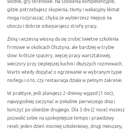
wodne, gry terenowe. Na szkolenia kompetencyjne,
gdzie potrzebujesz skupienia, tłumy i wakacyjny klimat
mogą rozpraszać, chyba że wybierzesz miejsce na
uboczu i dobrze odseparujesz strefę pracy.
Zimą i wczesną wiosną da się zrobić świetne szkolenia
firmowe w okolicach Olsztyna, ale bardziej w trybie
slow: krótsze spacery, więcej pracy warsztatowej,
wieczory przy cieplejszej kuchni i dłuższych rozmowach.
Warto wtedy dopytać o ogrzewanie w wybranym typie
noclegu i o to, czy restauracja działa w pełnym zakresie.
W praktyce, jeśli planujesz 2-dniowy wyjazd (1 noc),
najwygodniej zaczynać w południe pierwszego dnia i
kończyć po obiedzie drugiego. Dla 3 dni (2 noce) możesz
pozwolić sobie na spokojniejsze tempo i prawdziwy
reset: jeden dzień mocniej szkoleniowy, drugi mieszany,