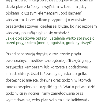
się pracować i integrować bez pogody w tle. Dobrze
działa plan z krótszymi wyjściami w teren między
blokami i dłuższymi elementami „pod dachem”
wieczorem. Uczestnikom przypomnij o warstwie
przeciwdeszczowej i cieplejszej bluzie, bo nad jeziorem
wieczory potrafią szybko się ochłodzić.
Jakie dodatkowe opłaty i ustalenia warto sprawdzić
przed przyjazdem (media, ognisko, godziny ciszy)?
Przed rezerwacją dopytaj o rozliczenie prądu i
ewentualnych mediów, szczególnie jeśli część grupy
przyjeżdża kamperami lub korzysta z dodatkowej
infrastruktury. Ustal też zasady ogniska lub grilla:
dostępność miejsca, drewna oraz godzin, w których
można bezpiecznie rozpalić ogień. Warto potwierdzić
godziny ciszy nocnej i ramy zameldowania oraz
wymeldowania, żeby plan szkolenia nie kolidował z