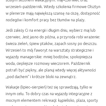
ścisłym sezonem wakacyjnym: maj–czerwiec oraz
wrzesień–październik. Wtedy szkolenia firmowe Olsztyn
w plenerze mają największą szansę na ciszę, dostępność
noclegów i komfort pracy bez tłumów na plaży.
Jeśli zależy Ci na energii i długim dniu, wybierz maj lub
czerwiec. Jest jasno do późna, a przyroda robi wrażenie:
świeża zieleń, śpiew ptaków, zapach sosny po deszczu.
Wrzesień to mój faworyt na warsztaty strategiczne i
wyjazdy managerskie: mniej bodźców, spokojniejsza
woda, cieplejsze rozmowy wieczorem. Październik
potrafi być piękny, ale planuj wtedy więcej aktywności
„pod dachem” i krótsze bloki na zewnątrz.
Wakacje (lipiec–sierpień) też się sprawdzają, tylko w
innym celu. To dobry czas na wyjazdy integracyjne z
mocnym elementem rekreacji: kąpielisko, plaża, sporty