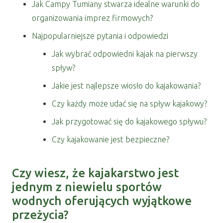
Jak Campy Tumiany stwarza idealne warunki do
organizowania imprez firmowych?
Najpopularniejsze pytania i odpowiedzi
Jak wybrać odpowiedni kajak na pierwszy
spływ?
Jakie jest najlepsze wiosło do kajakowania?
Czy każdy może udać się na spływ kajakowy?
Jak przygotować się do kajakowego spływu?
Czy kajakowanie jest bezpieczne?
Czy wiesz, że kajakarstwo jest
jednym z niewielu sportów
wodnych oferujących wyjątkowe
przeżycia?