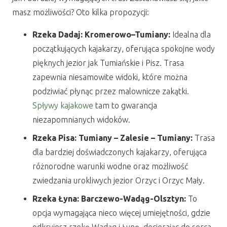
masz możliwości? Oto kilka propozycji:
Rzeka Dadaj: Kromerowo–Tumiany:
Idealna dla
początkujących kajakarzy, oferująca spokojne wody
pięknych jezior jak Tumiańskie i Pisz. Trasa
zapewnia niesamowite widoki, które można
podziwiać płynąc przez malownicze zakątki.
Spływy kajakowe
tam to gwarancja
niezapomnianych widoków.
Rzeka Pisa: Tumiany – Zalesie – Tumiany:
Trasa
dla bardziej doświadczonych kajakarzy, oferująca
różnorodne warunki wodne oraz możliwość
zwiedzania urokliwych jezior Orzyc i Orzyc Mały.
Rzeka Łyna: Barczewo-Wadąg-Olsztyn:
To
opcja wymagająca nieco więcej umiejętności, gdzie