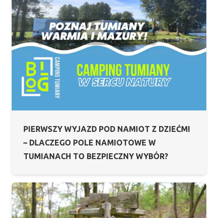
PIERWSZY WYJAZD POD NAMIOT Z DZIEĆMI
– DLACZEGO POLE NAMIOTOWE W
TUMIANACH TO BEZPIECZNY WYBÓR?