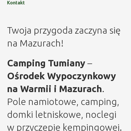
Kontakt
Twoja przygoda zaczyna się
na Mazurach!
Camping Tumiany
–
Ośrodek Wypoczynkowy
na Warmii i Mazurach
.
Pole namiotowe, camping,
domki letniskowe, noclegi
w przyczepie kempingowej.