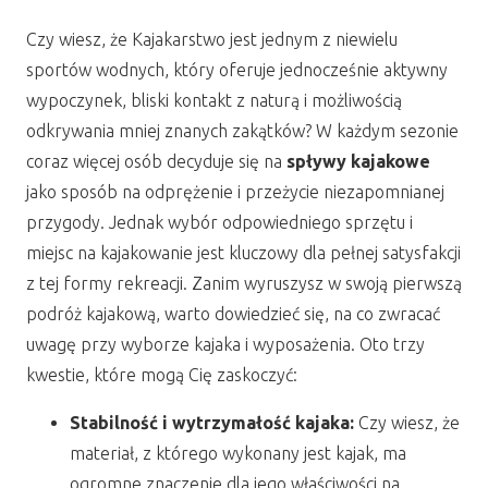
Czy wiesz, że Kajakarstwo jest jednym z niewielu
sportów wodnych, który oferuje jednocześnie aktywny
wypoczynek, bliski kontakt z naturą i możliwością
odkrywania mniej znanych zakątków? W każdym sezonie
coraz więcej osób decyduje się na
spływy kajakowe
jako sposób na odprężenie i przeżycie niezapomnianej
przygody. Jednak wybór odpowiedniego sprzętu i
miejsc na kajakowanie jest kluczowy dla pełnej satysfakcji
z tej formy rekreacji. Zanim wyruszysz w swoją pierwszą
podróż kajakową, warto dowiedzieć się, na co zwracać
uwagę przy wyborze kajaka i wyposażenia. Oto trzy
kwestie, które mogą Cię zaskoczyć:
Stabilność i wytrzymałość kajaka:
Czy wiesz, że
materiał, z którego wykonany jest kajak, ma
ogromne znaczenie dla jego właściwości na