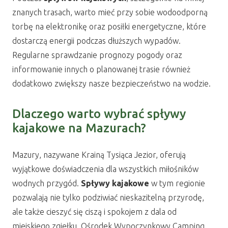
znanych trasach, warto mieć przy sobie wodoodporną
torbę na elektronikę oraz posiłki energetyczne, które
dostarczą energii podczas dłuższych wypadów.
Regularne sprawdzanie prognozy pogody oraz
informowanie innych o planowanej trasie również
dodatkowo zwiększy nasze bezpieczeństwo na wodzie.
Dlaczego warto wybrać spływy
kajakowe na Mazurach?
Mazury, nazywane Krainą Tysiąca Jezior, oferują
wyjątkowe doświadczenia dla wszystkich miłośników
wodnych przygód.
Spływy kajakowe
w tym regionie
pozwalają nie tylko podziwiać nieskazitelną przyrodę,
ale także cieszyć się ciszą i spokojem z dala od
miejskiego zgiełku. Ośrodek Wypoczynkowy Camping