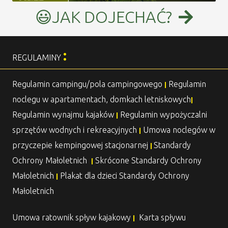
😃JAK DOJECHAĆ?
:
REGULAMINY
Regulamin campingu/pola campingowego
Regulamin
|
noclegu w apartamentach, domkach letniskowych
|
Regulamin wynajmu kajaków
Regulamin wypożyczalni
|
sprzętów wodnych i rekreacyjnych
Umowa noclegów w
|
przyczepie kempingowej stacjonarnej
Standardy
|
Ochrony Małoletnich
Skrócone Standardy Ochrony
|
Małoletnich
Plakat dla dzieci Standardy Ochrony
|
Małoletnich
Umowa ratownik spływ kajakowy
Karta spływu
|