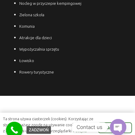
Nocleg w przyczepie kempingowej
Zielona szkoła
Komunia
Atrakcje dla dzieci
Wypożyczalnia sprzętu
Łowisko
Rowery turystyczne
Ta strona używa ciasteczek (cookies). Korzystając ze
strony wyrażasz zgodę na używanie cookie, zgodnie
Contact us
Akceptuje
ZADZWOŃ
z aktualnymi ustawieniami przeglądarki.
Polityka
Wypożyczalnia aut Szczecin