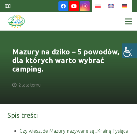
Mazury na dziko – 5 powodów,
dla których warto wybrać
camping.
2 lata temu
Spis treści
Czy wiesz, że Mazury nazywane są „Krainą Tysiąca