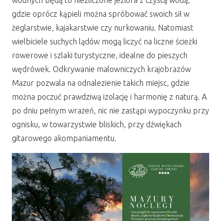
wodnych będą to niezliczone jeziora z czystą wodą,
gdzie oprócz kąpieli można spróbować swoich sił w
żeglarstwie, kajakarstwie czy nurkowaniu. Natomiast
wielbiciele suchych lądów mogą liczyć na liczne ścieżki
rowerowe i szlaki turystyczne, idealne do pieszych
wędrówek. Odkrywanie malowniczych krajobrazów
Mazur pozwala na odnalezienie takich miejsc, gdzie
można poczuć prawdziwą izolację i harmonię z naturą. A
po dniu pełnym wrażeń, nic nie zastąpi wypoczynku przy
ognisku, w towarzystwie bliskich, przy dźwiękach
gitarowego akompaniamentu.