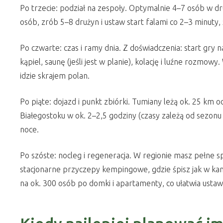
Po trzecie: podział na zespoły. Optymalnie 4–7 osób w dru
osób, zrób 5–8 drużyn i ustaw start falami co 2–3 minuty, 
Po czwarte: czas i ramy dnia. Z doświadczenia: start gry n
kąpiel, saunę (jeśli jest w planie), kolację i luźne rozmo
idzie skrajem polan.
Po piąte: dojazd i punkt zbiórki. Tumiany leżą ok. 25 km 
Białegostoku w ok. 2–2,5 godziny (czasy zależą od sezonu 
noce.
Po szóste: nocleg i regeneracja. W regionie masz pełne 
stacjonarne przyczepy kempingowe, gdzie śpisz jak w k
na ok. 300 osób po domki i apartamenty, co ułatwia ustawi