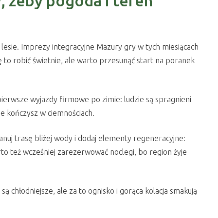
, żeby pogoda i teren
o lesie. Imprezy integracyjne Mazury gry w tych miesiącach
to robić świetnie, ale warto przesunąć start na poranek
 pierwsze wyjazdy firmowe po zimie: ludzie są spragnieni
nie kończysz w ciemnościach.
lanuj trasę bliżej wody i dodaj elementy regeneracyjne:
to też wcześniej zarezerwować noclegi, bo region żyje
są chłodniejsze, ale za to ognisko i gorąca kolacja smakują