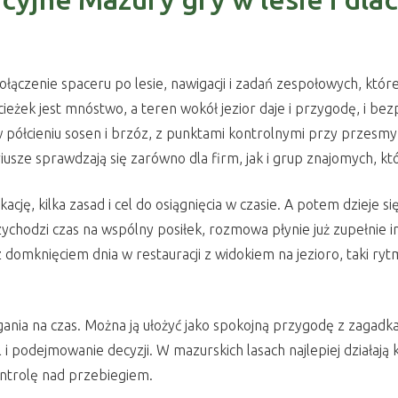
ączenie spaceru po lesie, nawigacji i zadań zespołowych, które 
ieżek jest mnóstwo, a teren wokół jezior daje i przygodę, i be
w półcieniu sosen i brzóz, z punktami kontrolnymi przy przesmy
 sprawdzają się zarówno dla firm, jak i grup znajomych, które
cję, kilka zasad i cel do osiągnięcia w czasie. A potem dzieje si
ychodzi czas na wspólny posiłek, rozmowa płynie już zupełnie i
 domknięciem dnia w restauracji z widokiem na jezioro, taki rytm
ania na czas. Można ją ułożyć jako spokojną przygodę z zagadka
ól i podejmowanie decyzji. W mazurskich lasach najlepiej działaj
ontrolę nad przebiegiem.