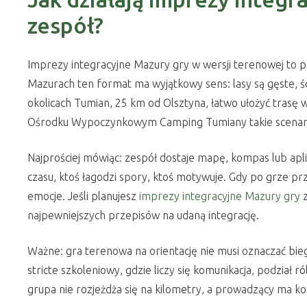
zespół?
Imprezy integracyjne Mazury gry w wersji terenowej to poł
Mazurach ten format ma wyjątkowy sens: lasy są gęste, śc
okolicach Tumian, 25 km od Olsztyna, łatwo ułożyć trasę 
Ośrodku Wypoczynkowym Camping Tumiany takie scenariusze
Najprościej mówiąc: zespół dostaje mapę, kompas lub aplika
czasu, ktoś łagodzi spory, ktoś motywuje. Gdy po grze prz
emocje. Jeśli planujesz
imprezy integracyjne Mazury gry
z
najpewniejszych przepisów na udaną integrację.
Ważne: gra terenowa na orientację nie musi oznaczać bieg
stricte szkoleniowy, gdzie liczy się komunikacja, podział r
grupa nie rozjeżdża się na kilometry, a prowadzący ma k