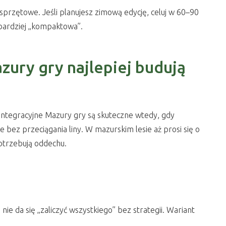
a sprzętowe. Jeśli planujesz zimową edycję, celuj w 60–90
t bardziej „kompaktowa”.
zury gry najlepiej budują
y integracyjne Mazury gry są skuteczne wtedy, gdy
je bez przeciągania liny. W mazurskim lesie aż prosi się o
otrzebują oddechu.
e da się „zaliczyć wszystkiego” bez strategii. Wariant