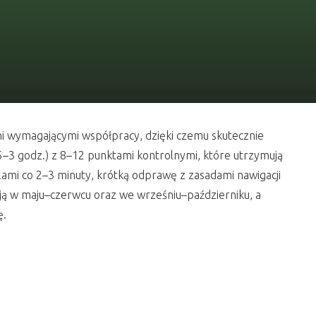
mi wymagającymi współpracy, dzięki czemu skutecznie
(1,5–3 godz.) z 8–12 punktami kontrolnymi, które utrzymują
lami co 2–3 minuty, krótką odprawę z zasadami nawigacji
ją w maju–czerwcu oraz we wrześniu–październiku, a
ę.