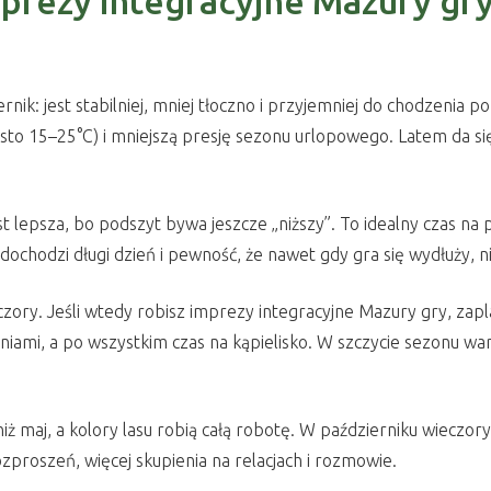
mprezy integracyjne Mazury gry
ik: jest stabilniej, mniej tłoczno i przyjemniej do chodzenia p
o 15–25°C) i mniejszą presję sezonu urlopowego. Latem da się 
est lepsza, bo podszyt bywa jeszcze „niższy”. To idealny czas na
dochodzi długi dzień i pewność, że nawet gdy gra się wydłuży, 
wieczory. Jeśli wtedy robisz imprezy integracyjne Mazury gry, zap
iami, a po wszystkim czas na kąpielisko. W szczycie sezonu war
iż maj, a kolory lasu robią całą robotę. W październiku wieczory 
zproszeń, więcej skupienia na relacjach i rozmowie.