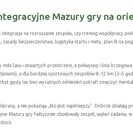
ntegracyjne Mazury gry na orie
być integracja na rozruszanie zespołu, czy trening współpracy p
ań, zasady bezpieczeństwa, logistyka startu i mety, plan B na p
 miks lasu i otwartych przestrzeni, a półwysep i linia brzegow
adaniami), a dla bardziej sportowych zespołów 8–12 km (3–5 godz
, zbyt gęsty las bez wyraźnych odniesień potrafi zmęczyć menta
pracę, a nie pokazują „kto jest najsilniejszy”. Dobrze działają 
jne Mazury gry faktycznie zbudowały zespół, wpleć zadania, w k
torii.