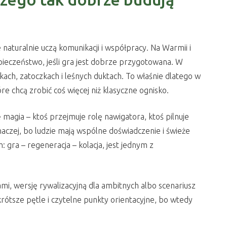
naturalnie uczą komunikacji i współpracy. Na Warmii i
zpieczeństwo, jeśli gra jest dobrze przygotowana. W
kach, zatoczkach i leśnych duktach. To właśnie dlatego w
 chcą zrobić coś więcej niż klasyczne ognisko.
ę magia – ktoś przejmuje rolę nawigatora, ktoś pilnuje
naczej, bo ludzie mają wspólne doświadczenie i świeże
: gra – regeneracja – kolacja, jest jednym z
mi, wersję rywalizacyjną dla ambitnych albo scenariusz
ą krótsze pętle i czytelne punkty orientacyjne, bo wtedy