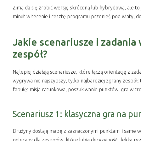
Zimą da się zrobić wersję skróconą lub hybrydową, ale to j
minut w terenie i resztę programu przenieś pod wiaty, do s
Jakie scenariusze i zadania
zespół?
Najlepiej działają scenariusze, które łączą orientację z
wygrywa nie najszybszy, tylko najbardziej zgrany zespół: t
fabułę: misja ratunkowa, poszukiwanie punktów, gra w tr
Scenariusz 1: klasyczna gra na pu
Drużyny dostają mapę z zaznaczonymi punktami i same wybi
polecany dla zespołów, które lubią decyzyjność i lekką ryw