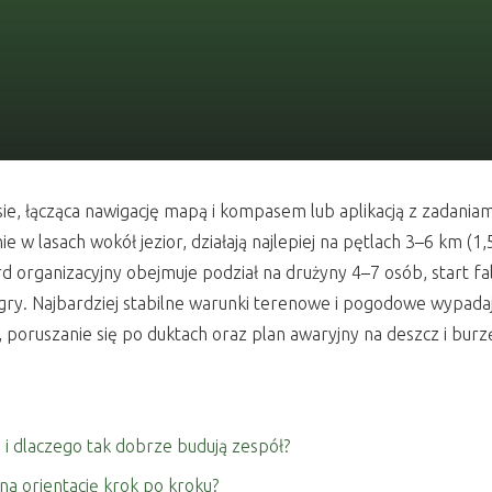
ie, łącząca nawigację mapą i kompasem lub aplikacją z zadania
ie w lasach wokół jezior, działają najlepiej na pętlach 3–6 km 
d organizacyjny obejmuje podział na drużyny 4–7 osób, start fa
 gry. Najbardziej stabilne warunki terenowe i pogodowe wypada
poruszanie się po duktach oraz plan awaryjny na deszcz i burz
e i dlaczego tak dobrze budują zespół?
na orientację krok po kroku?