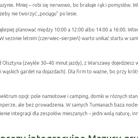
żynie. Mniej – robi się nerwowo, bo brakuje rąk i pomysłów. Wi
żeby nie tworzyć „pociągu” po lesie.
ajlepiej planować między 10:00 a 12:00 albo 14:00 a 16:00. Wted
wy. W sezonie letnim (czerwiec–sierpień) warto unikać startu w sa
od Olsztyna (zwykle 30–40 minut jazdy), z Warszawy dojedziesz w
i wąskich gardeł na dojazdach). Dla firm to ważne, bo przy krót
spektrum opcji: pole namiotowe i camping, domki w różnych sta
amperze, ale bez prowadzenia. W samych Tumianach baza nocle
enie integracji dla zespołów mieszanych – jedni wolą naturę, in