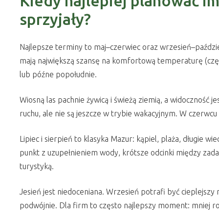
Kiedy najlepiej planować i
sprzyjały?
Najlepsze terminy to maj–czerwiec oraz wrzesień–październ
mają największą szansę na komfortową temperaturę (częst
lub późne popołudnie.
Wiosną las pachnie żywicą i świeżą ziemią, a widoczność j
ruchu, ale nie są jeszcze w trybie wakacyjnym. W czerwcu 
Lipiec i sierpień to klasyka Mazur: kąpiel, plaża, długie 
punkt z uzupełnieniem wody, krótsze odcinki między zadan
turystyką.
Jesień jest niedoceniana. Wrzesień potrafi być cieplejszy n
podwójnie. Dla firm to często najlepszy moment: mniej ro