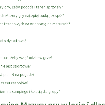
ry gry, żeby pogoda i teren sprzyjały?
ych Mazury gry najlepiej budują zespół?
ier terenowych na orientację na Mazurach?
warto dyskutować
mpas, żeby wziąć udział w grze?
 nie jest sportowa?
est plan B na pogodę?
ia czasu zespołów?
iem na campingu i kolacją dla grupy?
acyjne Mazury gry w lesie i dl