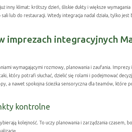
uż inny klimat: krótszy dzień, śliskie dukty i większe wymagani
ali lub do restauracji. Wtedy integracja nadal działa, tylko jes
 w imprezach integracyjnych Ma
 zadaniami wymagającymi rozmowy, planowania i zaufania. Imprez
aki, który potrafi słuchać, dzielić się rolami i podejmować decyz
opy, a nawet spokojna ścieżka sensoryczna dla teamów, które p
nkty kontrolne
erają kolejność. To uczy planowania i zarządzania czasem, bo ni
alizację.