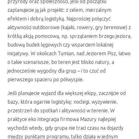
przyrody oraz społeczności, jeśli od początku
zaplanujecie ją jak projekt: z celem, mierzalnym
efektem i dobrą logistyką. Najprościej połączyć
aktywności outdoorowe (kajaki, rowery, gry terenowe) z
krótką akcją pomocową, np. sprzątaniem brzegu jeziora,
budową budek lęgowych czy wsparciem lokalnej
inicjatywy. W okolicach Tumian, nad Jeziorem Pisz, łatwo
o takie scenariusze, bo teren jest blisko natury, a
jednocześnie wygodny dla grup – i to czuć od
pierwszego spaceru po półwyspie.
Jeśli planujecie wyjazd dla większej ekipy, zacznijcie od
bazy, która ogarnie logistykę: noclegi, wyżywienie,
przestrzeń do spotkań i aktywności w terenie. W
praktyce eko integracja firmowa Mazury najlepiej
wychodzi wtedy, gdy grupa nie traci czasu na dojazdy
między punktami programu, tylko działa w jednym