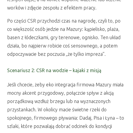
worków i zdjęcie zespołu z efektem pracy.
Po części CSR przychodzi czas na nagrodę, czyli to, po
co większość osób jedzie na Mazury: kąpielisko, plaża,
basen z łódeczkami, gry terenowe, ognisko. Ten układ
działa, bo najpierw robicie coś sensownego, a potem
odpoczywacie bez poczucia „że tylko impreza”.
Scenariusz 2: CSR na wodzie – kajaki z misją
Jeśli chcecie, żeby eko integracja firmowa Mazury miała
mocny akcent przygodowy, połączcie spływ z akcją
porządkową wzdłuż brzegu lub na wyznaczonych
przystankach. W okolicy macie świetne rzeki do
spokojnego, firmowego pływania: Dadaj, Pisa i Łyna – to
szlaki, które pozwalają dobrać odcinek do kondycji