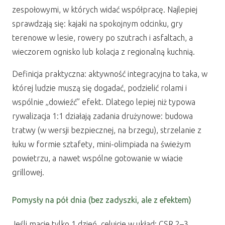
zespołowymi, w których widać współpracę. Najlepiej
sprawdzają się: kajaki na spokojnym odcinku, gry
terenowe w lesie, rowery po szutrach i asfaltach, a
wieczorem ognisko lub kolacja z regionalną kuchnią.
Definicja praktyczna: aktywność integracyjna to taka, w
której ludzie muszą się dogadać, podzielić rolami i
wspólnie „dowieźć” efekt. Dlatego lepiej niż typowa
rywalizacja 1:1 działają zadania drużynowe: budowa
tratwy (w wersji bezpiecznej, na brzegu), strzelanie z
łuku w formie sztafety, mini-olimpiada na świeżym
powietrzu, a nawet wspólne gotowanie w wiacie
grillowej.
Pomysły na pół dnia (bez zadyszki, ale z efektem)
Jeśli macie tylko 1 dzień, celujcie w układ: CSR 2–3