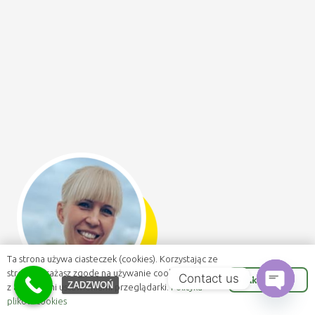
Ta strona używa ciasteczek (cookies). Korzystając ze
strony wyrażasz zgodę na używanie cookie, zgodnie
Contact us
Akceptuje
ZADZWOŃ
z aktualnymi ustawieniami przeglądarki.
Polityka
plików cookies
Open