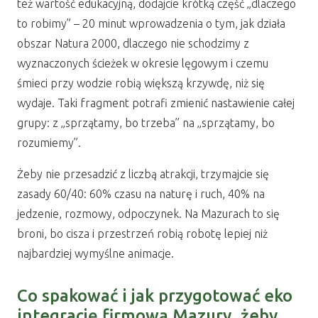
też wartość edukacyjną, dodajcie krótką część „dlaczego
to robimy” – 20 minut wprowadzenia o tym, jak działa
obszar Natura 2000, dlaczego nie schodzimy z
wyznaczonych ścieżek w okresie lęgowym i czemu
śmieci przy wodzie robią większą krzywdę, niż się
wydaje. Taki fragment potrafi zmienić nastawienie całej
grupy: z „sprzątamy, bo trzeba” na „sprzątamy, bo
rozumiemy”.
Żeby nie przesadzić z liczbą atrakcji, trzymajcie się
zasady 60/40: 60% czasu na naturę i ruch, 40% na
jedzenie, rozmowy, odpoczynek. Na Mazurach to się
broni, bo cisza i przestrzeń robią robotę lepiej niż
najbardziej wymyślne animacje.
Co spakować i jak przygotować eko
integrację firmową Mazury, żeby