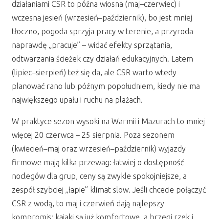
działaniami CSR to późna wiosna (maj–czerwiec) i
wczesna jesień (wrzesień–październik), bo jest mniej
tłoczno, pogoda sprzyja pracy w terenie, a przyroda
naprawdę „pracuje” – widać efekty sprzątania,
odtwarzania ścieżek czy działań edukacyjnych. Latem
(lipiec–sierpień) też się da, ale CSR warto wtedy
planować rano lub późnym popołudniem, kiedy nie ma
największego upału i ruchu na plażach.
W praktyce sezon wysoki na Warmii i Mazurach to mniej
więcej 20 czerwca – 25 sierpnia. Poza sezonem
(kwiecień–maj oraz wrzesień–październik) wyjazdy
firmowe mają kilka przewag: łatwiej o dostępność
noclegów dla grup, ceny są zwykle spokojniejsze, a
zespół szybciej „łapie” klimat slow. Jeśli chcecie połączyć
CSR z wodą, to maj i czerwień dają najlepszy
kompromis: kajaki są już komfortowe, a brzegi rzek i