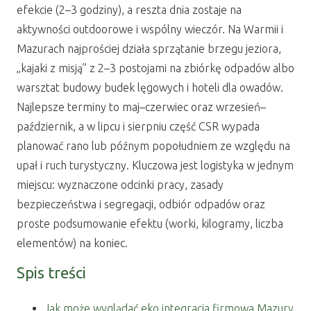
efekcie (2–3 godziny), a reszta dnia zostaje na
aktywności outdoorowe i wspólny wieczór. Na Warmii i
Mazurach najprościej działa sprzątanie brzegu jeziora,
„kajaki z misją” z 2–3 postojami na zbiórkę odpadów albo
warsztat budowy budek lęgowych i hoteli dla owadów.
Najlepsze terminy to maj–czerwiec oraz wrzesień–
październik, a w lipcu i sierpniu część CSR wypada
planować rano lub późnym popołudniem ze względu na
upał i ruch turystyczny. Kluczowa jest logistyka w jednym
miejscu: wyznaczone odcinki pracy, zasady
bezpieczeństwa i segregacji, odbiór odpadów oraz
proste podsumowanie efektu (worki, kilogramy, liczba
elementów) na koniec.
Spis treści
Jak może wyglądać eko integracja firmowa Mazury