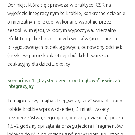
Definicja, która się sprawdza w praktyce: CSR na
wyjeździe integracyjnym to krótkie, konkretne działanie
o mierzalnym efekcie, wykonane wspólnie przez
zespół, w miejscu, w którym wypoczywa. Mierzalny
efekt to np. liczba zebranych worków śmieci, liczba
przygotowanych budek lęgowych, odnowiony odcinek
ścieżki, wsparcie konkretnej zbiórki lub warsztat
edukacyjny dla dzieci z okolicy.
Scenariusz 1: „Czysty brzeg, czysta głowa” + wieczór
integracyjny
To najprostszy i najbardziej „wdzięczny” wariant. Rano
robicie krótkie wprowadzenie (15 minut: zasady
bezpieczeństwa, segregacja, obszary działania), potem
1,5–2 godziny sprzątania brzegu jeziora i fragmentów
leśnych dojść, a na koniec wspólne ważenie lub liczenie