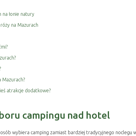
 na łonie natury
róży na Mazurach
ćmi?
zurach?
?
a Mazurach?
ieś atrakcje dodatkowe?
boru campingu nad hotel
ej osób wybiera camping zamiast bardziej tradycyjnego noclegu 