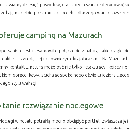
zedstawiamy dziesięć powodów, dla których warto zdecydować s
 czekają na ciebie poza murami hotelu i dlaczego warto rozszerz
e oferuje camping na Mazurach
aniem jest niesamowite połączenie z naturą, jakie dzięki ni
ntakt z przyrodą i jej malowniczymi krajobrazami. Na Mazurach,
nny kontakt z naturą może być nie tylko relaksujący i kojący 
bkiem gorącej kawy, słuchając spokojnego dźwięku jeziora tląc
kiego stylu wakacji.
o tanie rozwiązanie noclegowe
legi w hotelu potrafią mocno obciążyć portfel, zwłaszcza jeśli