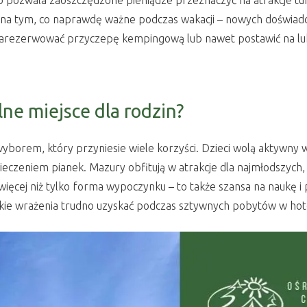
o pozwala zaoszczędzone pieniądze przeznaczyć na atrakcje tu
 na tym, co naprawdę ważne podczas wakacji – nowych doświadcze
, zarezerwować przyczepę kempingową lub nawet postawić na lu
ne miejsce dla rodzin?
borem, który przyniesie wiele korzyści. Dzieci wolą aktywny 
ieczeniem pianek. Mazury obfitują w atrakcje dla najmłodszych
ięcej niż tylko forma wypoczynku – to także szansa na naukę
takie wrażenia trudno uzyskać podczas sztywnych pobytów w hot