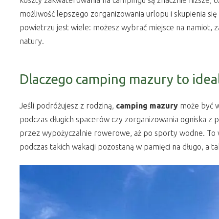
koszty zakwaterowania na campingu są znacznie niższe, c
możliwość lepszego zorganizowania urlopu i skupienia się
powietrzu jest wiele: możesz wybrać miejsce na namiot
natury.
Dlaczego camping mazury to ideal
Jeśli podróżujesz z rodziną,
camping mazury
może być wy
podczas długich spacerów czy zorganizowania ogniska z p
przez wypożyczalnie rowerowe, aż po sporty wodne. To w
podczas takich wakacji pozostaną w pamięci na długo, a 