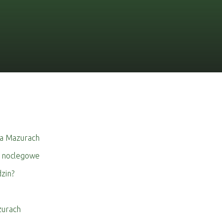
na Mazurach
e noclegowe
zin?
zurach