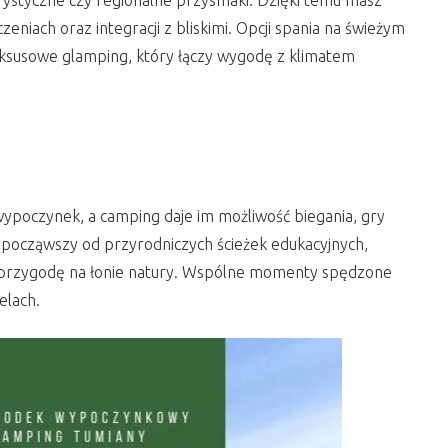
rystyczne czy regionalne przysmaki. Dzięki temu masz
niach oraz integracji z bliskimi. Opcji spania na świeżym
ksusowe glamping, który łączy wygodę z klimatem
wypoczynek, a camping daje im możliwość biegania, gry
, począwszy od przyrodniczych ścieżek edukacyjnych,
 i przygodę na łonie natury. Wspólne momenty spędzone
elach.