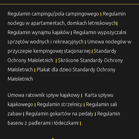
Regulamin campingu/pola campingowego
Regulamin
|
noclegu w apartamentach, domkach letniskowych
|
Regulamin wynajmu kajaków
Regulamin wypożyczalni
|
sprzętów wodnych i rekreacyjnych
Umowa noclegów w
|
przyczepie kempingowej stacjonarnej
Standardy
|
Ochrony Małoletnich
Skrócone Standardy Ochrony
|
Małoletnich
Plakat dla dzieci Standardy Ochrony
|
Małoletnich
Umowa ratownik spływ kajakowy
Karta spływu
|
kajakowego
Regulamin strzelnicy
Regulamin sali
|
|
zabaw
Regulamin gokartów na pedały
Regulamin
|
|
basenu z padlerami i łódeczkami
|