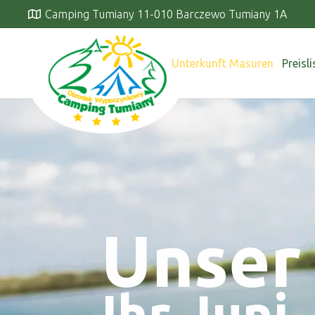
Camping Tumiany 11-010 Barczewo Tumiany 1A
Unterkunft Masuren
Preisli
Unser
Ihr Juni