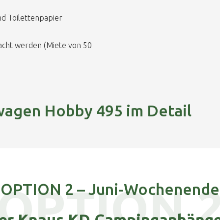
nd Toilettenpapier
acht werden (Miete von 50
agen Hobby 495 im Detail
OPTION 2 – Juni-Wochenende
OPTION 
er Knaus KD Campinganhänger