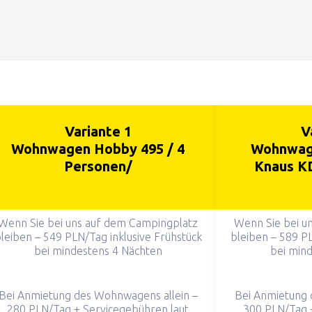
Variante 1
V
Wohnwagen Hobby 495 / 4
Wohnwag
Personen/
Knaus KD
Wenn Sie bei uns auf dem Campingplatz
Wenn Sie bei u
leiben – 549 PLN/Tag inklusive Frühstück
bleiben – 589 PL
bei mindestens 4 Nächten
bei min
Bei Anmietung des Wohnwagens allein –
Bei Anmietung 
280 PLN/Tag + Servicegebühren laut
300 PLN/Tag 