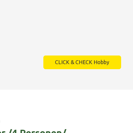
CLICK & CHECK Hobby
2
 /4 Personen/