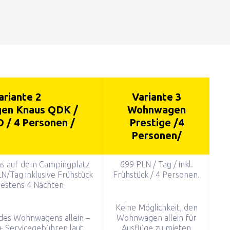
ariante 2
Variante 3
en Knaus QDK /
Wohnwagen
 / 4 Personen /
Prestige /4
Personen/
ns auf dem Campingplatz
699 PLN / Tag / inkl.
N/Tag inklusive Frühstück
Frühstück / 4 Personen.
destens 4 Nächten
Keine Möglichkeit, den
des Wohnwagens allein –
Wohnwagen allein für
+ Servicegebühren laut
Ausflüge zu mieten