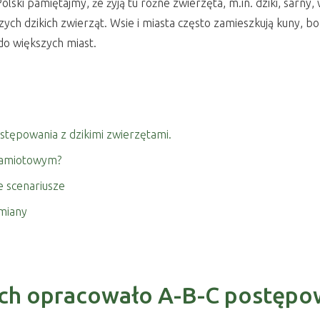
olski pamiętajmy, że żyją tu różne zwierzęta, m.in. dziki, sarny,
zych dzikich zwierząt. Wsie i miasta często zamieszkują kuny, b
 do większych miast.
tępowania z dzikimi zwierzętami.
 namiotowym?
e scenariusze
miany
h opracowało A-B-C postępowa