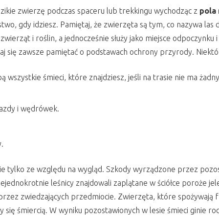
 dzikie zwierzę podczas spaceru lub trekkingu wychodząc z
pola
stwo, gdy idziesz. Pamiętaj, że zwierzęta są tym, co nazywa la
zwierząt i roślin, a jednocześnie służy jako miejsce odpoczynku i
araj się zawsze pamiętać o podstawach ochrony przyrody. Niektó
bą wszystkie śmieci, które znajdziesz, jeśli na trasie nie ma ż
jazdy i wędrówek.
.
 nie tylko ze względu na wygląd. Szkody wyrządzone przez pozos
jednokrotnie leśnicy znajdowali zaplątane w ściółce poroże jele
rzez zwiedzających przedmiocie. Zwierzęta, które spożywają fr
ię śmiercią. W wyniku pozostawionych w lesie śmieci ginie roc