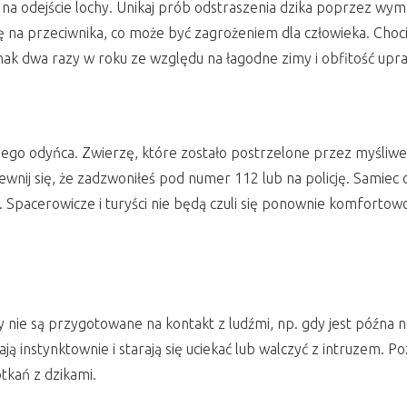
 na odejście lochy. Unikaj prób odstraszenia dzika poprzez wym
ę na przeciwnika, co może być zagrożeniem dla człowieka. Chocia
dnak dwa razy w roku ze względu na łagodne zimy i obfitość upr
annego odyńca. Zwierzę, które zostało postrzelone przez myśl
pewnij się, że zadzwoniłeś pod numer 112 lub na policję. Sami
Spacerowicze i turyści nie będą czuli się ponownie komfortowo, 
ie są przygotowane na kontakt z ludźmi, np. gdy jest późna noc
ałają instynktownie i starają się uciekać lub walczyć z intruzem.
tkań z dzikami.