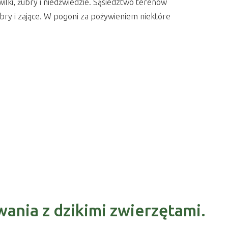
 wilki, żubry i niedźwiedzie. Sąsiedztwo terenów
obry i zające. W pogoni za pożywieniem niektóre
nia z dzikimi zwierzętami.