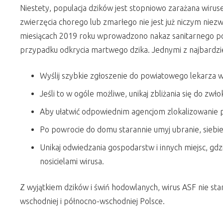
Niestety, populacja dzików jest stopniowo zarażana wiru
zwierzęcia chorego lub zmarłego nie jest już niczym nie
miesiącach 2019 roku wprowadzono nakaz sanitarnego polow
przypadku odkrycia martwego dzika. Jednymi z najbardzie
Wyślij szybkie zgłoszenie do powiatowego lekarza w
Jeśli to w ogóle możliwe, unikaj zbliżania się do zwł
Aby ułatwić odpowiednim agencjom zlokalizowanie p
Po powrocie do domu starannie umyj ubranie, siebie 
Unikaj odwiedzania gospodarstw i innych miejsc, gd
nosicielami wirusa.
Z wyjątkiem dzików i świń hodowlanych, wirus ASF nie stano
wschodniej i północno-wschodniej Polsce.