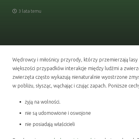
3 lata temu
Wędrowcy i miłośnicy przyrody, którzy przemierzają lasy 
większości przypadków interakcje między ludźmi a zwierzęta
zwierzęta często wykazują nienaturalnie wyostrzone zmysły 
w pobliżu, słysząc, wąchając i czując zapach. Poniższe cec
żyją na wolności.
nie są udomowione i oswojone
nie posiadają właścicieli