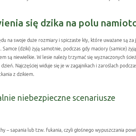
ienia się dzika na polu namio
 na swoje duże rozmiary i spiczaste kły, które uważane są za j
mi. Samce (dziki) żyją samotnie, podczas gdy maciory (samice) ży
iem są niewielkie. W lesie należy trzymać się wyznaczonych ści
zień. Najczęściej widuje się je w zagajnikach i zaroślach podcz
kania z dzikiem.
alnie niebezpieczne scenariusze
 – sapania lub tzw. fukania, czyli głośnego wypuszczania powi