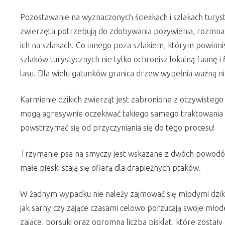
Pozostawanie na wyznaczonych ścieżkach i szlakach turysty
zwierzęta potrzebują do zdobywania pożywienia, rozmnaża
ich na szlakach. Co innego poza szlakiem, którym powinn
szlaków turystycznych nie tylko ochronisz lokalną faunę 
lasu. Dla wielu gatunków granica drzew wypełnia ważną ni
Karmienie dzikich zwierząt jest zabronione z oczywisteg
mogą agresywnie oczekiwać takiego samego traktowania
powstrzymać się od przyczyniania się do tego procesu!
Trzymanie psa na smyczy jest wskazane z dwóch powodów.
małe pieski stają się ofiarą dla drapieżnych ptaków.
W żadnym wypadku nie należy zajmować się młodymi dzikie
jak sarny czy zające czasami celowo porzucają swoje młode 
zające, borsuki oraz ogromna liczba piskląt, które został