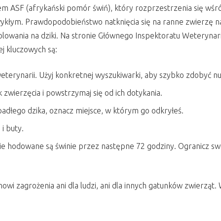
sem ASF (afrykański pomór świń), który rozprzestrzenia się wśr
zwykłym. Prawdopodobieństwo natknięcia się na ranne zwierzę na
ania na dziki. Na stronie Głównego Inspektoratu Weterynarii z
j kluczowych są:
eterynarii. Użyj konkretnej wyszukiwarki, aby szybko zdobyć n
ok zwierzęcia i powstrzymaj się od ich dotykania.
adłego dzika, oznacz miejsce, w którym go odkryłeś.
i buty.
zie hodowane są świnie przez następne 72 godziny. Ogranicz sw
wi zagrożenia ani dla ludzi, ani dla innych gatunków zwierząt. W