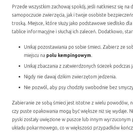
Przede wszystkim zachowaj spokój, jeśli natkniesz się na
samopoczucie zwierzęcia, jak i twoje osobiste bezpieczeń
troską. Miejsce, które służy jako podstawowe siedlisko dla 
tablice informacyjne i słuchaj ich zaleceń. Dodatkowo, st
Unikaj pozostawiania po sobie śmieci. Zabierz ze so
miejscu na
polu kempingowym
.
Unikaj zbaczania z zatwierdzonych ścieżek podczas 
Nigdy nie dawaj dzikim zwierzętom jedzenia.
Nie pozwól, aby psy chodziły swobodnie bez smyczy
Zabieranie ze sobą śmieci jest istotne z wielu powodów,
czy puste opakowania mogą być większe niż się wydaje. Nie
pyski zostały uwięzione w puszce lub innym wyrzuconym p
układu pokarmowego, co w większości przypadków kończy s