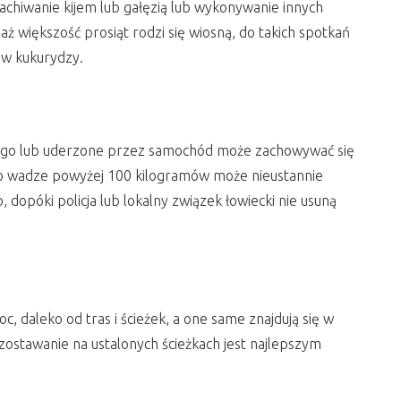
achiwanie kijem lub gałęzią lub wykonywanie innych
ż większość prosiąt rodzi się wiosną, do takich spotkań
aw kukurydzy.
iwego lub uderzone przez samochód może zachowywać się
ec o wadze powyżej 100 kilogramów może nieustannie
dopóki policja lub lokalny związek łowiecki nie usuną
, daleko od tras i ścieżek, a one same znajdują się w
 Pozostawanie na ustalonych ścieżkach jest najlepszym