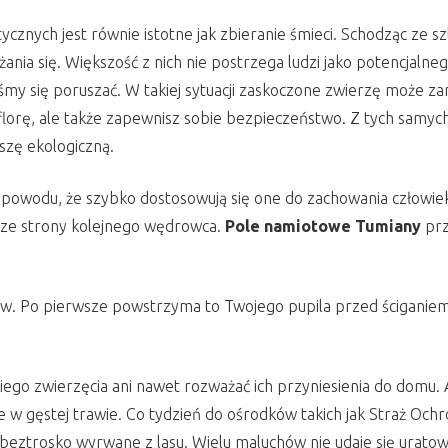
cznych jest równie istotne jak zbieranie śmieci. Schodząc ze sz
nia się. Większość z nich nie postrzega ludzi jako potencjaln
iśmy się poruszać. W takiej sytuacji zaskoczone zwierzę może 
i florę, ale także zapewnisz sobie bezpieczeństwo. Z tych samy
szę ekologiczną.
o powodu, że szybko dostosowują się one do zachowania człowie
 ze strony kolejnego wędrowca.
Pole namiotowe Tumiany
prz
 Po pierwsze powstrzyma to Twojego pupila przed ściganiem i 
go zwierzęcia ani nawet rozważać ich przyniesienia do domu. Ab
w gęstej trawie. Co tydzień do ośrodków takich jak Straż Ochron
y beztrosko wyrwane z lasu. Wielu maluchów nie udaje się uratow