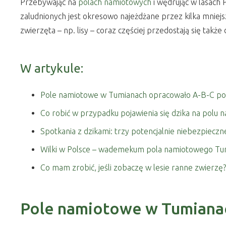
Przebywając na
polach namiotowych
i wędrując w lasach P
zaludnionych jest okresowo najeżdżane przez kilka mniejs
zwierzęta – np. lisy – coraz częściej przedostają się także
W artykule:
Pole namiotowe w Tumianach opracowało A-B-C pos
Co robić w przypadku pojawienia się dzika na polu
Spotkania z dzikami: trzy potencjalnie niebezpieczn
Wilki w Polsce – wademekum pola namiotowego Tu
Co mam zrobić, jeśli zobaczę w lesie ranne zwierzę?
Pole namiotowe w Tumianac