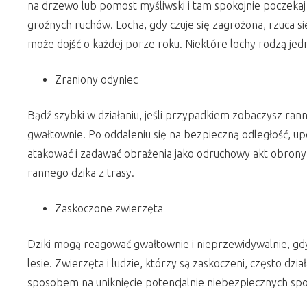
na drzewo lub pomost myśliwski i tam spokojnie poczekaj
groźnych ruchów. Locha, gdy czuje się zagrożona, rzuca si
może dojść o każdej porze roku. Niektóre lochy rodzą je
Zraniony odyniec
Bądź szybki w działaniu, jeśli przypadkiem zobaczysz r
gwałtownie. Po oddaleniu się na bezpieczną odległość, u
atakować i zadawać obrażenia jako odruchowy akt obrony. 
rannego dzika z trasy.
Zaskoczone zwierzęta
Dziki mogą reagować gwałtownie i nieprzewidywalnie, gdy n
lesie. Zwierzęta i ludzie, którzy są zaskoczeni, często dzi
sposobem na uniknięcie potencjalnie niebezpiecznych spo